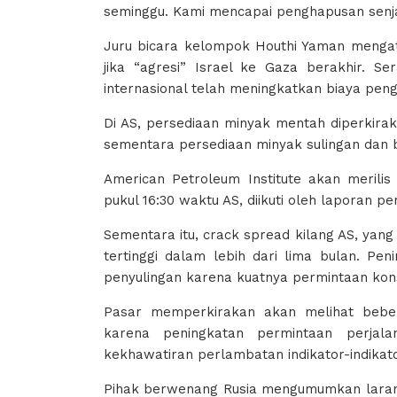
seminggu. Kami mencapai penghapusan senja
Juru bicara kelompok Houthi Yaman mengat
jika “agresi” Israel ke Gaza berakhir. S
internasional telah meningkatkan biaya pe
Di AS, persediaan minyak mentah diperkiraka
sementara persediaan minyak sulingan dan b
American Petroleum Institute akan meril
pukul 16:30 waktu AS, diikuti oleh laporan p
Sementara itu, crack spread kilang AS, yang
tertinggi dalam lebih dari lima bulan. Pen
penyulingan karena kuatnya permintaan ko
Pasar memperkirakan akan melihat bebe
karena peningkatan permintaan perjal
kekhawatiran perlambatan indikator-indika
Pihak berwenang Rusia mengumumkan laran