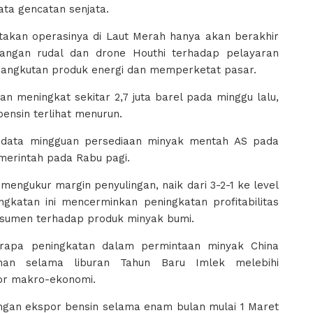
ta gencatan senjata.
akan operasinya di Laut Merah hanya akan berakhir
erangan rudal dan drone Houthi terhadap pelayaran
ngangkutan produk energi dan memperketat pasar.
n meningkat sekitar 2,7 juta barel pada minggu lalu,
ensin terlihat menurun.
is data mingguan persediaan minyak mentah AS pada
emerintah pada Rabu pagi.
 mengukur margin penyulingan, naik dari 3-2-1 ke level
ingkatan ini mencerminkan peningkatan profitabilitas
nsumen terhadap produk minyak bumi.
rapa peningkatan dalam permintaan minyak China
anan selama liburan Tahun Baru Imlek melebihi
tor makro-ekonomi.
gan ekspor bensin selama enam bulan mulai 1 Maret