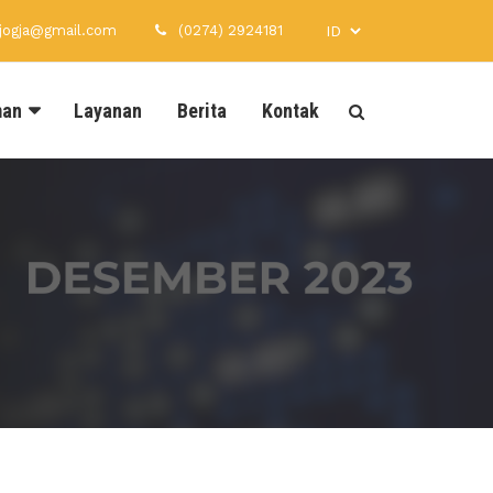
xjogja@gmail.com
(0274) 2924181
man
Layanan
Berita
Kontak