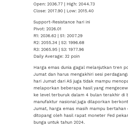
Open: 2036.77 | High: 2044.73
Close: 2017.90 | Low: 2015.40
Support-Resistance hari ini
Pivot: 2026.01
R1: 2036.62 | S1: 2007.29
R2: 2055.34 | S2: 1996.68
R3: 2065.95 | S3: 1977.96
Daily Average: 32 poin
Harga emas dunia gagal melanjutkan tren po
Jumat dan harus mengakhiri sesi perdaganga
hari Jumat dari AS juga tidak mampu meno
melaporkan beberapa hasil yang mengecewa
ke level terburuk dalam 4 bulan terakhir di
manufaktur nasional juga dilaporkan berkon
Jumat, harga emas masih mampu bertahan di 
ditopang oleh hasil rapat moneter Fed peka
bunga untuk tahun 2024.